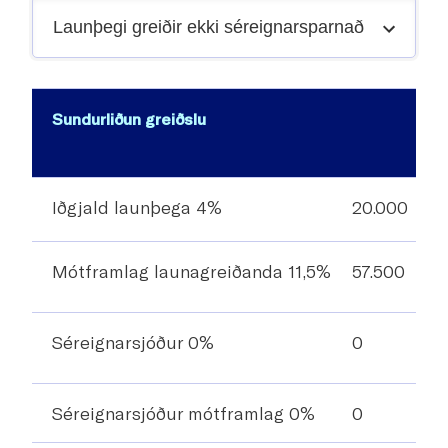
Launþegi greiðir ekki séreignarsparnað
ekki
Sundurliðun greiðslu
ekki
Iðgjald launþega 4%
20.000
Mótframlag launagreiðanda 11,5%
57.500
Séreignarsjóður 0%
0
Séreignarsjóður mótframlag 0%
0