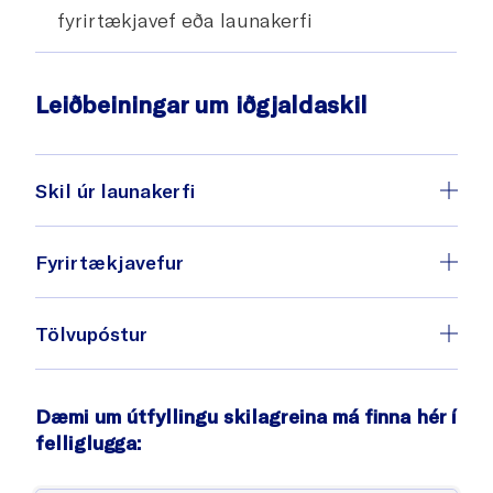
fyrirtækjavef eða launakerfi
Leiðbeiningar um iðgjaldaskil
Skil úr launakerfi
Fyrirtækjavefur
fyrirtækjavefinn
Tölvupóstur
Hér
Dæmi um útfyllingu skilagreina má finna hér í
netskil@live.is
notendanafn
felliglugga:
lykilorð
Skilagrein
netskil@live.is