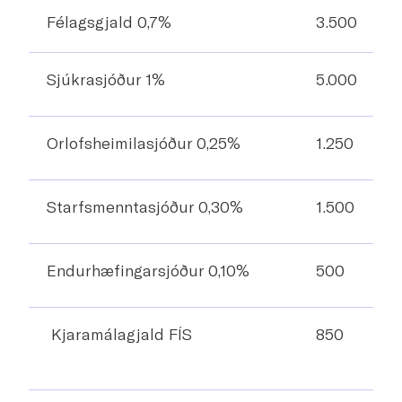
Félagsgjald 0,7%
3.500
Sjúkrasjóður 1%
5.000
Orlofsheimilasjóður 0,25%
1.250
Starfsmenntasjóður 0,30%
1.500
Endurhæfingarsjóður 0,10%
500
Kjaramálagjald FÍS
850