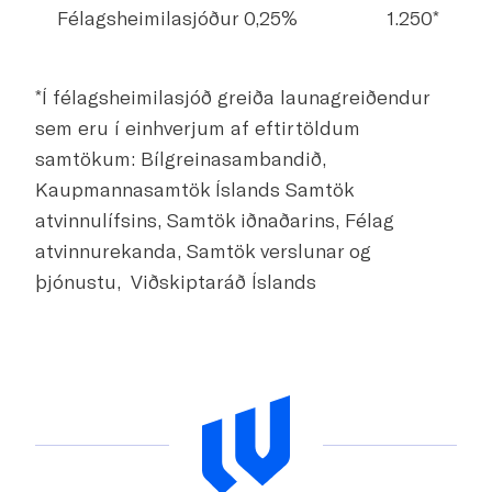
Félagsheimilasjóður 0,25%
1.250*
Samtals
89.250
*Í félagsheimilasjóð greiða launagreiðendur
sem eru í einhverjum af eftirtöldum
samtökum: Bílgreinasambandið,
Kaupmannasamtök Íslands Samtök
atvinnulífsins, Samtök iðnaðarins, Félag
atvinnurekanda, Samtök verslunar og
þjónustu, Viðskiptaráð Íslands