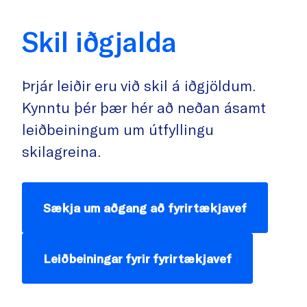
Skil iðgjalda
Þrjár leiðir eru við skil á iðgjöldum.
Kynntu þér þær hér að neðan ásamt
leiðbeiningum um útfyllingu
skilagreina.
Sækja um aðgang að fyrirtækjavef
Leiðbeiningar fyrir fyrirtækjavef