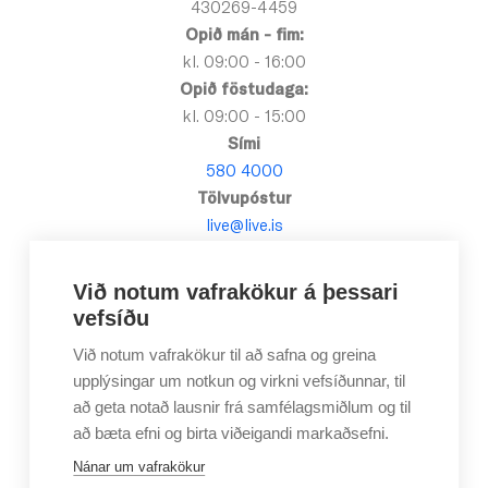
430269-4459
Opið mán - fim:
kl. 09:00 - 16:00
Opið föstudaga:
kl. 09:00 - 15:00
Sími
580 4000
Tölvupóstur
live@live.is
Við notum vafrakökur á þessari
vefsíðu
Við notum vafrakökur til að safna og greina
upplýsingar um notkun og virkni vefsíðunnar, til
að geta notað lausnir frá samfélagsmiðlum og til
að bæta efni og birta viðeigandi markaðsefni.
Nánar um vafrakökur