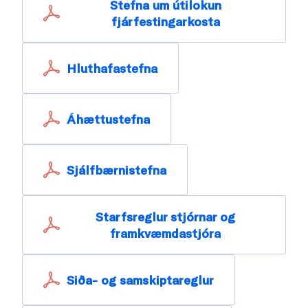
Stefna um útilokun
fjárfestingarkosta
Hluthafastefna
Áhættustefna
Sjálfbærnistefna
Starfsreglur stjórnar og
framkvæmdastjóra
Siða- og samskiptareglur